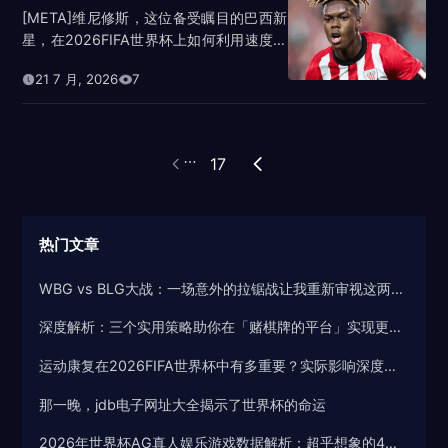
[META]维尼修斯，这位备受瞩目的巴西新
星，在2026FIFA世界杯上如何利用速度和
技术翻转了自己的命运？通...
21 7 月, 2026
7
17
热门文章
WBG vs BLG大战：一场意外的拉锯战让我重新审视这两支队伍
深度解析：三个实用策略助你在「赌棋牌的平台」实现更优表现
运动康复在2026FIFA世界杯中有多重要？实际影响深度解析
那一晚，jdb电子网址大全揭示了世界杯的命运
2026年世界杯AG真人娱乐游戏数据解析：超乎想象的4组数字！