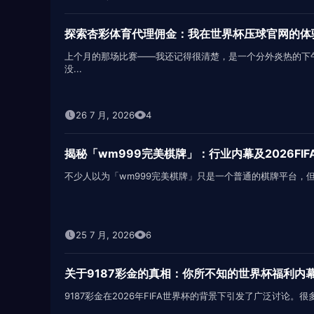
探索杏彩体育代理佣金：我在世界杯压球官网的体
上个月的那场比赛——我还记得很清楚，是一个分外炎热的下
没...
26 7 月, 2026
4
揭秘「wm999完美棋牌」：行业内幕及2026FI
不少人以为「wm999完美棋牌」只是一个普通的棋牌平台，但在
25 7 月, 2026
6
关于9187彩金的真相：你所不知的世界杯福利内
9187彩金在2026年FIFA世界杯的背景下引发了广泛讨论。