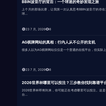
BBIN波音厅的背后：一个球迷的奇妙发现之旅
上个月的那场比赛，让我第一次认真思考BBIN波音厅的存
球...
23 7 月, 2026
8
AG棋牌网站的真相：行内人从不公开的玄机
很多人以为AG棋牌网站仅仅是一个普通的在线平台，但实际上，它
23 7 月, 2026
8
2026世界杯哪里可以投注？三步教你找到靠谱平
2026世界杯即将到来，你可能正在考虑哪里可以投注。这
台...