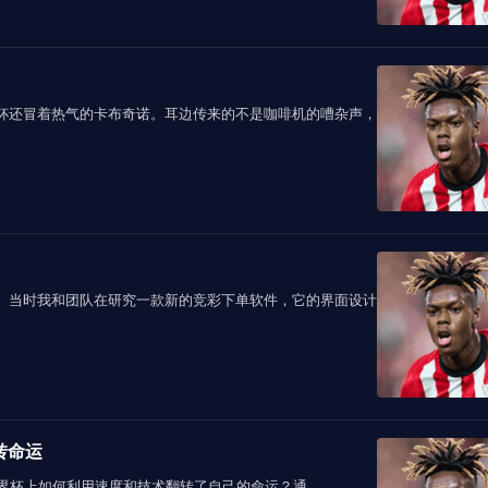
杯还冒着热气的卡布奇诺。耳边传来的不是咖啡机的嘈杂声，
。当时我和团队在研究一款新的竞彩下单软件，它的界面设计
转命运
A世界杯上如何利用速度和技术翻转了自己的命运？通...