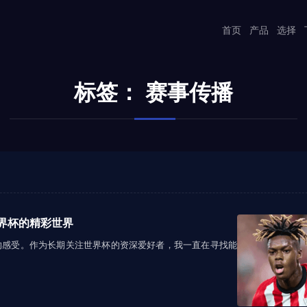
首页
产品
选择
标签：
赛事传播
世界杯的精彩世界
的感受。作为长期关注世界杯的资深爱好者，我一直在寻找能