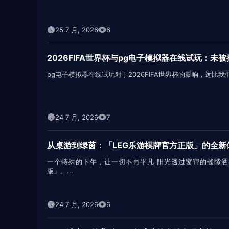
25 7 月, 2026
6
2026FIFA世界杯与pg电子模拟器在线试玩：未
pg电子模拟器在线试玩对于2026FIFA世界杯的影响，远比
24 7 月, 2026
7
从桌游到绿茵：「LEG乐游棋牌官方正版」的全新
一个特殊的下午，让一切不再平凡 阳光透过窗帘的缝隙洒
版」。...
24 7 月, 2026
6