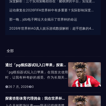
深度解析：三个实用策略助你在「赌棋牌的平台」实现更优表现
运动康复在2026FIFA世界杯中有多重要？实际影响深度解析
那一晚，jdb电子网址大全揭示了世界杯的命运
2026年世界杯AG真人娱乐游戏数据解析：超乎想象的4组数字！
全部
通过「pg模拟器试玩入口苹果」探索2026FIFA世界杯的精彩世界
「pg模拟器试玩入口苹果」在我首次使用
时，让我有种奇妙的感受。作为长期关注
世界杯的资深爱好者，我一直在寻找能够...
26 7 月, 2026
3
探索杏彩体育代理佣金：我在世界杯压球官网的体验与思考
上个月的那场比赛——我还记得很清楚，