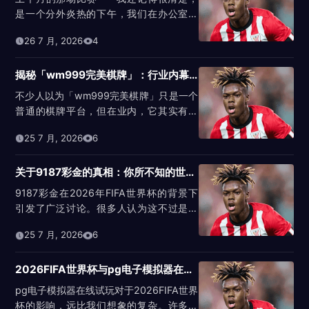
是一个分外炎热的下午，我们在办公室紧
锣密鼓地追踪最新的世界杯新闻。当时我
26 7 月, 2026
4
没...
揭秘「wm999完美棋牌」：行业内幕及2026FIFA世界杯影响
不少人以为「wm999完美棋牌」只是一个
普通的棋牌平台，但在业内，它其实有着
深远的影响。尤其是随着2026FI...
25 7 月, 2026
6
关于9187彩金的真相：你所不知的世界杯福利内幕
9187彩金在2026年FIFA世界杯的背景下
引发了广泛讨论。很多人认为这不过是赛
事期间的一项优惠，但事实远不...
25 7 月, 2026
6
2026FIFA世界杯与pg电子模拟器在线试玩：未被揭示的多重关系
pg电子模拟器在线试玩对于2026FIFA世界
杯的影响，远比我们想象的复杂。许多人