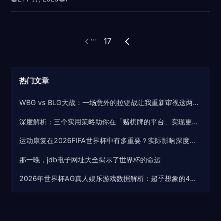
17
热门文章
WBG vs BLG大战：一场意外的拉锯战让我重新审视这两支队伍
深度解析：三个实用策略助你在「赌棋牌的平台」实现更优表现
运动康复在2026FIFA世界杯中有多重要？实际影响深度解析
那一晚，jdb电子网址大全揭示了世界杯的命运
2026年世界杯AG真人娱乐游戏数据解析：超乎想象的4组数字！