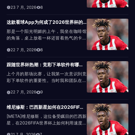
杂的问题，因为你需要找到合适的平台...
23 7 月, 2026
8
这款看球App为何成了2026世界杯的必备？
那是一个阳光明媚的上午，我坐在咖啡馆
的角落，桌上放着一杯还冒着热气的卡布
奇诺。耳边传来的不是咖啡机的嘈杂声，
22 7 月, 2026
8
而...
跟随世界杯热潮：竞彩下单软件有哪些值得尝试？
上个月的那场比赛，让我第一次意识到竞
彩下单软件的重要性。当时我和团队在研
究一款新的竞彩下单软件，它的界面设计
22 7 月, 2026
9
和...
维尼修斯：巴西新星如何在2026FIFA世界杯上翻转命运
[META]维尼修斯，这位备受瞩目的巴西新
星，在2026FIFA世界杯上如何利用速度和
技术翻转了自己的命运？通...
21 7 月, 2026
7