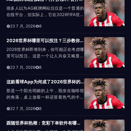
很多人以为AG棋牌网站仅仅是一个普通的
在线平台，但实际上，它在2026FIFA世界
杯期间可能扮演的角色远不止于...
23 7 月, 2026
8
2026世界杯哪里可以投注？三步教你找到靠谱平台
2026世界杯即将到来，你可能正在考虑哪
里可以投注。这是一个让人兴奋又略显复
杂的问题，因为你需要找到合适的平台...
23 7 月, 2026
8
这款看球App为何成了2026世界杯的必备？
那是一个阳光明媚的上午，我坐在咖啡馆
的角落，桌上放着一杯还冒着热气的卡布
奇诺。耳边传来的不是咖啡机的嘈杂声，
22 7 月, 2026
8
而...
跟随世界杯热潮：竞彩下单软件有哪些值得尝试？