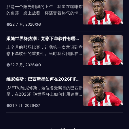
那是一个阳光明媚的上午，我坐在咖啡馆
的角落，桌上放着一杯还冒着热气的卡布
奇诺。耳边传来的不是咖啡机的嘈杂声，
22 7 月, 2026
8
而...
跟随世界杯热潮：竞彩下单软件有哪些值得尝试？
上个月的那场比赛，让我第一次意识到竞
彩下单软件的重要性。当时我和团队在研
究一款新的竞彩下单软件，它的界面设计
22 7 月, 2026
9
和...
维尼修斯：巴西新星如何在2026FIFA世界杯上翻转命运
[META]维尼修斯，这位备受瞩目的巴西新
星，在2026FIFA世界杯上如何利用速度和
技术翻转了自己的命运？通...
21 7 月, 2026
7