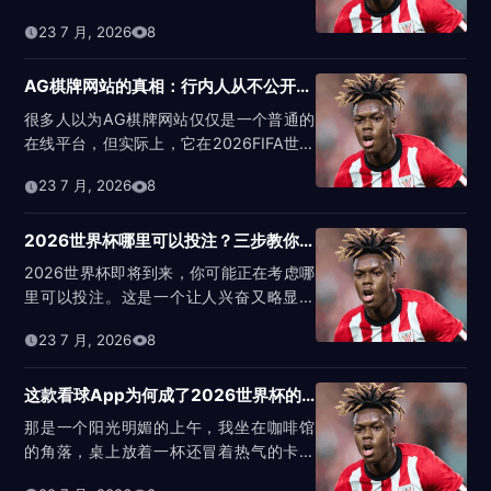
供在线娱乐的平台，更是一个能让球...
23 7 月, 2026
8
AG棋牌网站的真相：行内人从不公开的玄机
很多人以为AG棋牌网站仅仅是一个普通的
在线平台，但实际上，它在2026FIFA世界
杯期间可能扮演的角色远不止于...
23 7 月, 2026
8
2026世界杯哪里可以投注？三步教你找到靠谱平台
2026世界杯即将到来，你可能正在考虑哪
里可以投注。这是一个让人兴奋又略显复
杂的问题，因为你需要找到合适的平台...
23 7 月, 2026
8
这款看球App为何成了2026世界杯的必备？
那是一个阳光明媚的上午，我坐在咖啡馆
的角落，桌上放着一杯还冒着热气的卡布
奇诺。耳边传来的不是咖啡机的嘈杂声，