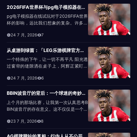
2026FIFA世界杯与pg电子模拟器在线试玩：未被揭示的多重关系
pg电子模拟器在线试玩对于2026FIFA世界
杯的影响，远比我们想象的复杂。许多人
认为这仅仅是休闲娱乐的一部分...
24 7 月, 2026
7
从桌游到绿茵：「LEG乐游棋牌官方正版」的全新体验之旅
一个特殊的下午，让一切不再平凡 阳光透
过窗帘的缝隙洒在桌子上，阿辉正紧盯着
屏幕上的「LEG乐游棋牌官方正版」。...
24 7 月, 2026
6
BBIN波音厅的背后：一个球迷的奇妙发现之旅
上个月的那场比赛，让我第一次认真思考B
BIN波音厅的存在意义。这不仅仅是一个提
供在线娱乐的平台，更是一个能让球...
23 7 月, 2026
8
AG棋牌网站的真相：行内人从不公开的玄机