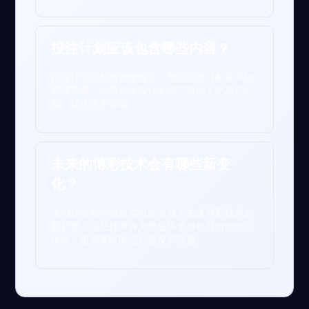
投注计划应该包含哪些内容？
投注计划应包含资金预算、预期回报目标和风险
管理策略。记录每次投注的细节有助于您总结经
验，优化未来策略。
未来的博彩技术会有哪些新变
化？
虚拟现实和增强现实可能会成为未来博彩技术的
新趋势。这些技术将为您提供更身临其境的投注
体验，但需要时间进行普及和完善。