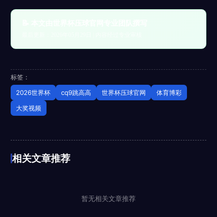
📝 本文由世界杯压球官网专业团队撰写
最后更新：2026年05月29日 | 内容经过专业审核
标签：
2026世界杯
cq9跳高高
世界杯压球官网
体育博彩
大奖视频
相关文章推荐
暂无相关文章推荐