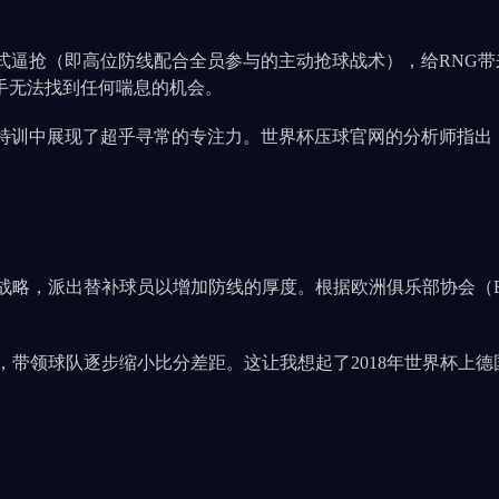
式逼抢（即高位防线配合全员参与的主动抢球战术），给RNG带
手无法找到任何喘息的机会。
前特训中展现了超乎寻常的专注力。世界杯压球官网的分析师指出
战略，派出替补球员以增加防线的厚度。根据欧洲俱乐部协会（
，带领球队逐步缩小比分差距。这让我想起了2018年世界杯上德