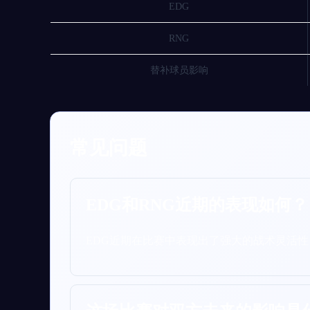
EDG
RNG
替补球员影响
常见问题
EDG和RNG近期的表现如何？
EDG近期在比赛中表现出了强大的战术灵活