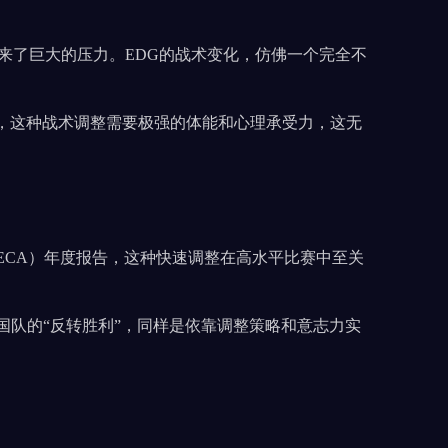
来了巨大的压力。EDG的战术变化，仿佛一个完全不
，这种战术调整需要极强的体能和心理承受力，这无
ECA）年度报告，这种快速调整在高水平比赛中至关
国队的“反转胜利”，同样是依靠调整策略和意志力实