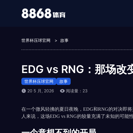
世界杯压球官网
>
故事
EDG vs RNG：那场
世界杯压球官网
故事
20 5 月, 2026
阅读量：23
在一个微风轻拂的夏日夜晚，EDG和RNG的对决即
人来说，这场EDG vs RNG的较量充满了未知的可能
一个意想不到的开局