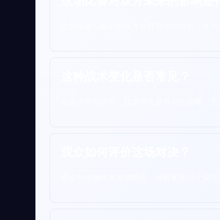
这场比赛对双方未来的影响是
比赛结果可能影响双方在联赛中的排名，并为
这种战术变化是否常见？
在高水平对抗中，战术变化是常见的策略，尤
观众如何评价这场对决？
观众对这场比赛反响热烈，评价多集中于双方