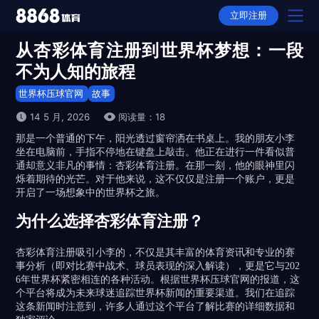
立即注册
从杏彩体育注册到世界杯梦想：一段
首页
不为人知的旅程
产品
世界杯压球官网
故事
14 5 月, 2026
阅读量：18
选择
那是一个普通的下午，阳光透过窗帘洒在书桌上。我的朋友小李
坐在电脑前，手指不停地在键盘上敲击。他正在进行一件看似普
下载
通却意义非凡的事情：杏彩体育注册。在那一刻，他的眼神里闪
烁着期待的光芒。对于他来说，这不仅仅是注册一个账户，更是
APP下载
动态
开启了一场想象中的世界杯之旅。
全站APP下载
为什么选择杏彩体育注册？
故事
杏彩体育注册吸引小李的，不仅是其丰富的体育资讯和专业的赛
平台推荐
事分析（即对比赛中战术、球员表现的深入解读），更是它与202
6年世界杯紧密相连的各种活动。根据世界杯压球官网的报道，这
隐私权政策
个平台将成为未来球迷追踪世界杯新闻的重要渠道。我们在追踪
这条新闻时注意到，许多人通过这个平台了解比赛的详细数据和