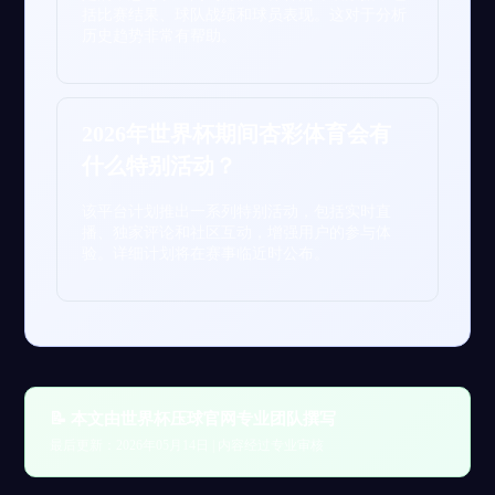
括比赛结果、球队战绩和球员表现。这对于分析
历史趋势非常有帮助。
2026年世界杯期间杏彩体育会有
什么特别活动？
该平台计划推出一系列特别活动，包括实时直
播、独家评论和社区互动，增强用户的参与体
验。详细计划将在赛事临近时公布。
📝 本文由世界杯压球官网专业团队撰写
最后更新：2026年05月14日 | 内容经过专业审核