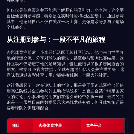
独家评论。
但仅仅是信息渠道并不能完全解释它的吸引力。小李说，这个平
台让他更有参与感，特别是在实时讨论和社区互动中。通过参与
其中，他感到自己不仅在关注一场比赛，更像是亲身参与了这场
全球盛会。
从注册到参与：一段不平凡的旅程
杏彩体育注册后，小李开始活跃于其社区论坛。他与来自世界各
地的球迷交流，分享对球队的看法，甚至参与预测比赛结果。这
种互动不仅增进了他的足球知识，也让他结识了很多志同道合的
朋友。根据FIFA官方数据，全球有超过45亿人会关注世界杯，这
意味着通过杏彩体育，用户能够接触到一个巨大的社群。
这让我想起了一次在论坛上的辩论，那是关于压迫式逼抢（即使
用高位防线并全员参与的主动抢球战术）是否适合某个特定国家
队的讨论。小李和他的朋友们在这次辩论中各执一词，最终的共
识是——虽然目前的数据显示这种战术很有效，但具体实施还是
要看球队的训练和配合。
项目
杏彩体育注册
竞争平台